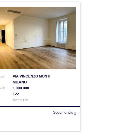
VIA VINCENZO MONTI
zzo:
MILANO
1.080.000
o €:
122
Monti 122
Scopri di più