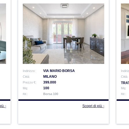
VIA MARIO BORSA
Indirizzo:
Indiri
MILANO
Città:
Città:
399.000
Prezzo €:
TRAT
100
Mq:
Mq:
Borsa 100
Rif.:
Rif.:
 più
Scopri di più