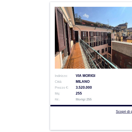
VIA MORIGI
Indirizzo:
MILANO
Città:
3.520.000
Prezzo €:
255
Mq:
Morigi 255
Rif.:
Scopri di