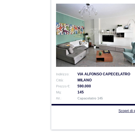
VIA ALFONSO CAPECELATRO
Indirizzo:
MILANO
Città:
590.000
Prezzo €:
145
Mq:
Capacelatro 145
Rif.:
Scopri di