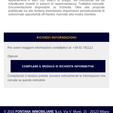
appartamenti e attici con affacci di pregio, sia ristrutturati sia da
ristrutturare, inseriti in palazzi di rappresentanza. Trattative riservate.
Documentazione disponibile su richiesta. Oltre alle proposte
pubblicate sul sito fontana immobiliare disponiamo periodicamente di
selezionate opportunità off market, riservate alla nostra clientela.
RICHIEDI INFORMAZIONI
Per avere maggiori informazioni contattateci al:
+39 02 781112
Oppure
COMPILARE IL MODULO DI RICHIESTA INFORMATIVA
Compilando il modulo potrete ricevere velocemente le informazioni che
cercate su questo immobile
© 2016
FONTANA IMMOBILIARE S.r.l.
Via V. Monti, 15 - 20123 Milano