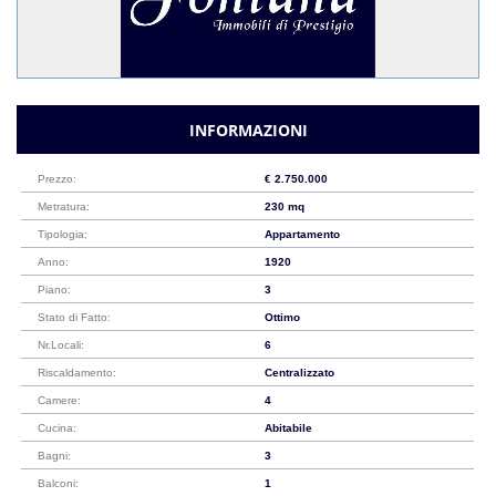
INFORMAZIONI
Prezzo:
€ 2.750.000
Metratura:
230 mq
Tipologia:
Appartamento
Anno:
1920
Piano:
3
Stato di Fatto:
Ottimo
Nr.Locali:
6
Riscaldamento:
Centralizzato
Camere:
4
Cucina:
Abitabile
Bagni:
3
Balconi:
1