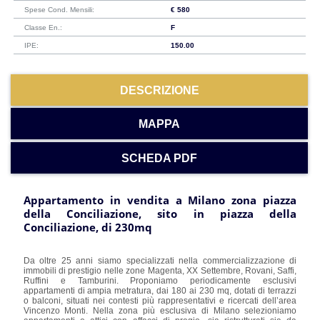
Spese Cond. Mensili:
€ 580
Classe En.:
F
IPE:
150.00
DESCRIZIONE
MAPPA
SCHEDA PDF
Appartamento in vendita a Milano zona piazza
della Conciliazione, sito in piazza della
Conciliazione, di 230mq
Da oltre 25 anni siamo specializzati nella commercializzazione di
immobili di prestigio nelle zone Magenta, XX Settembre, Rovani, Saffi,
Ruffini e Tamburini. Proponiamo periodicamente esclusivi
appartamenti di ampia metratura, dai 180 ai 230 mq, dotati di terrazzi
o balconi, situati nei contesti più rappresentativi e ricercati dell’area
Vincenzo Monti. Nella zona più esclusiva di Milano selezioniamo