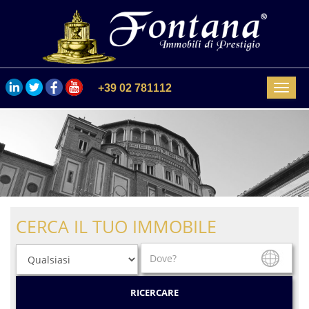
+39 02 781112
Menu
CERCA IL TUO IMMOBILE
RICERCARE