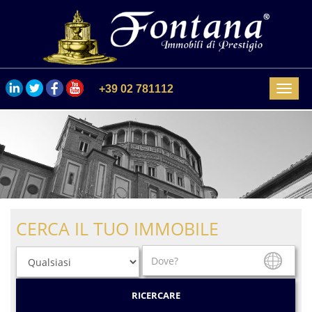
+39 02 781112
Menu
CERCA IL TUO IMMOBILE
RICERCARE