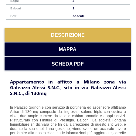
Bagni:
2
Balconi:
1
Box:
Assente
DESCRIZIONE
MAPPA
SCHEDA PDF
Appartamento in affitto a Milano zona via
Galeazzo Alessi S.N.C., sito in via Galeazzo Alessi
S.N.C., di 130mq
In Palazzo Signorile con servizio di portineria ed ascensore affittiamo
Attico di 130 mq composto da: ingresso, salone triplo con cucina a
vista, due ampie camere da letto e cabina armadio e doppi servizi.
Ristrutturato con Finiture di Prestigio. Balconi. La società Fontana
Immobiliare srl dichiara che fin dalla creazione di questo sito web, e
durante la sua quotidiana gestione, viene svolto un accurato lavoro
per fornire alla nostra clientela le informazioni più aggiornate, corrette