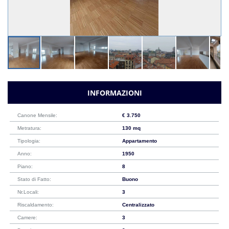
INFORMAZIONI
Canone Mensile:
€ 3.750
Metratura:
130 mq
Tipologia:
Appartamento
Anno:
1950
Piano:
8
Stato di Fatto:
Buono
Nr.Locali:
3
Riscaldamento:
Centralizzato
Camere:
3