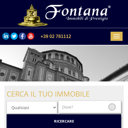
+39 02 781112
Menu
CERCA IL TUO IMMOBILE
RICERCARE