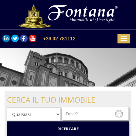
+39 02 781112
Menu
CERCA IL TUO IMMOBILE
RICERCARE