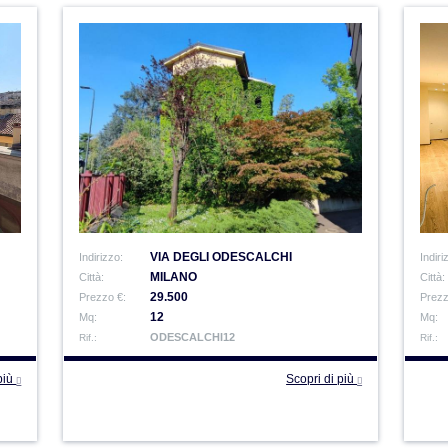
VIA DEGLI ODESCALCHI
Indirizzo:
Indiri
MILANO
Città:
Città:
29.500
Prezzo €:
Prezz
12
Mq:
Mq:
ODESCALCHI12
Rif.:
Rif.:
 più
Scopri di più