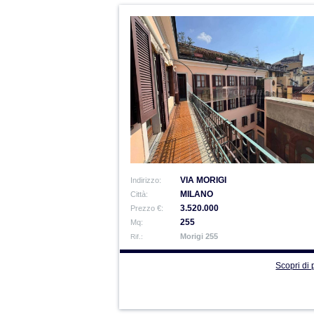
VIA MORIGI
Indirizzo:
MILANO
Città:
3.520.000
Prezzo €:
255
Mq:
Morigi 255
Rif.:
Scopri di