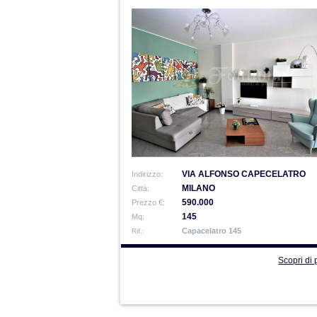
VIA ALFONSO CAPECELATRO
Indirizzo:
MILANO
Città:
590.000
Prezzo €:
145
Mq:
Capacelatro 145
Rif.:
Scopri di