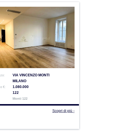
VIA VINCENZO MONTI
zzo:
MILANO
1.080.000
o €:
122
Monti 122
Scopri di più