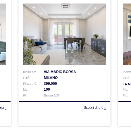
VIA MARIO BORSA
Indirizzo:
Indiri
MILANO
Città:
Città:
399.000
Prezzo €:
TRAT
100
Mq:
Mq:
Borsa 100
Rif.:
Rif.:
 più
Scopri di più